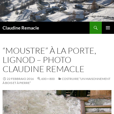
Vai
al
contenuto
Cerca
Claudine Remacle
MENU
PRINCI
“MOUSTRE” À LA PORTE,
LIGNOD – PHOTO
CLAUDINE REMACLE
22 FEBBRAIO 2016
600 × 800
COSTRUIRE “UN MAISONNEMENT
À BOIS ET À PIERRE”