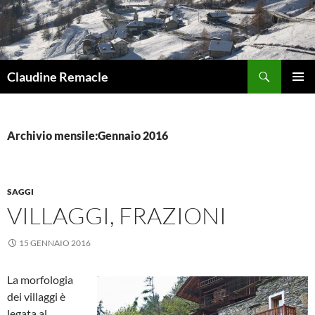
Vai
al
contenuto
Cerca
Claudine Remacle
MENU
PRINCI
Archivio mensile:Gennaio 2016
SAGGI
VILLAGGI, FRAZIONI
15 GENNAIO 2016
La morfologia
dei villaggi è
legata al