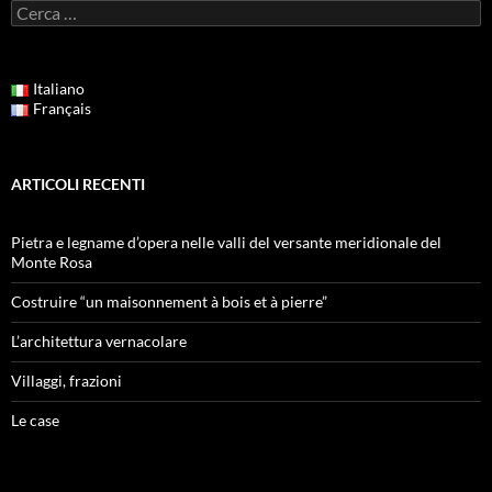
Ricerca
per:
Italiano
Français
ARTICOLI RECENTI
Pietra e legname d’opera nelle valli del versante meridionale del
Monte Rosa
Costruire “un maisonnement à bois et à pierre”
L’architettura vernacolare
Villaggi, frazioni
Le case