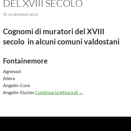
DEL XVIII SECOLO
14 GENNAIO 2016
Cognomi di muratori del XVIII
secolo in alcuni comuni valdostani
Fontainemore
Agnesod
Allera
Angelin-Core
Cognomi di muratori del X
Angelin-Duclos
Continua la lettura di
→