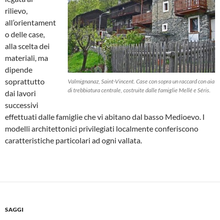
rilievo,
all’orientament
o delle case,
alla scelta dei
materiali, ma
dipende
soprattutto
Valmignanaz, Saint-Vincent. Case con sopra un raccard con aia
di trebbiatura centrale, costruite dalle famiglie Mellé e Séris.
dai lavori
successivi
effettuati dalle famiglie che vi abitano dal basso Medioevo. I
modelli architettonici privilegiati localmente conferiscono
caratteristiche particolari ad ogni vallata.
SAGGI