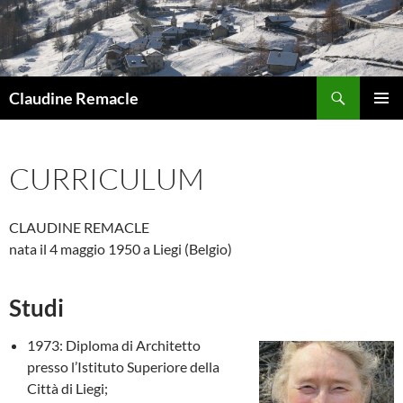
Vai
al
contenuto
Cerca
Claudine Remacle
MENU
PRINCI
CURRICULUM
CLAUDINE REMACLE
nata il 4 maggio 1950 a Liegi (Belgio)
Studi
1973: Diploma di Architetto
presso l’Istituto Superiore della
Città di Liegi;