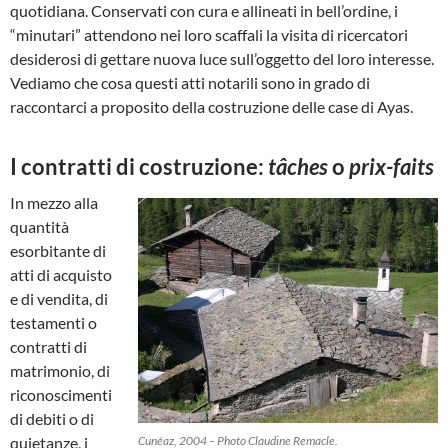
quotidiana. Conservati con cura e allineati in bell’ordine, i
“minutari” attendono nei loro scaffali la visita di ricercatori
desiderosi di gettare nuova luce sull’oggetto del loro interesse.
Vediamo che cosa questi atti notarili sono in grado di
raccontarci a proposito della costruzione delle case di Ayas.
I contratti di costruzione:
tâches
o
prix-faits
In mezzo alla
quantità
esorbitante di
atti di acquisto
e di vendita, di
testamenti o
contratti di
matrimonio, di
riconoscimenti
di debiti o di
quietanze, i
Cunéaz, 2004 – Photo Claudine Remacle.