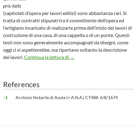
prix-faits
(capitolati d’opera per lavori edilizi) sono abbastanza rari. Si
tratta di contratti stipulati tra il committente dell’opera ed
l’artigiano incaricato di realizzarla prima dell’inizio dei lavori di
costruzione di una casa, di una cappella o di un ponte. Questi
testi non sono generalmente accompagnati da disegni, come
oggi ci si aspetterebbe, ma riportano soltanto la descrizione
Costruire “un maisonnement à bo
dei lavori.
Continua la lettura di
→
References
References
↑
1
Archivio Notarile di Aosta (= A.N.A.) CT488. 6/8/1674