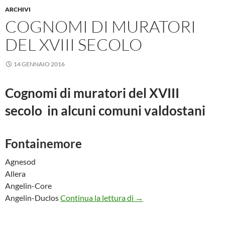
ARCHIVI
COGNOMI DI MURATORI
DEL XVIII SECOLO
14 GENNAIO 2016
Cognomi di muratori del XVIII
secolo in alcuni comuni valdostani
Fontainemore
Agnesod
Allera
Angelin-Core
Cognomi di muratori del X
Angelin-Duclos
Continua la lettura di
→