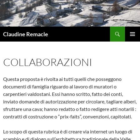
Vai
al
contenuto
Cerca
Claudine Remacle
MENU
PRINCI
COLLABORAZIONI
Questa proposta è rivolta ai tutti quelli che posseggono
documenti di famiglia riguardo al lavoro di muratori o
carpentieri valdostani. Essi hanno scritto, fatto dei conti,
inviato domande di autorizzazione per circolare, tagliare alberi,
sfruttare una cava; hanno redatto o fatto redigere atti notarili :
contratti di costruzione o “prix-faits”, convenzioni, capitolati.
Lo scopo di questa rubrica è di creare via internet un luogo di
scambio e di dialogo sull’architettura tradizionale della Valle