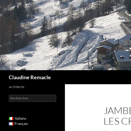
Aller
au
contenu
Recherche
Claudine Remacle
architecte
Rechercher :
JAMBE
LES 
Italiano
Français