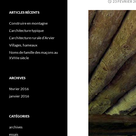
23 FÉVRIER 2
ARTICLES RÉCENTS
Construire en montagne
L’architecture typique
L’architecture rurale d’Arvier
Villages, hameaux
Noms de famille des maçons au
XVIIIe siècle
ARCHIVES
février 2016
janvier 2016
CATÉGORIES
archives
essais